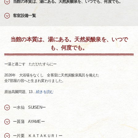
当館の本質は、湯にある。天然炭酸泉を、いつでも、何度でも。
客室設備一覧
当館の本質は、湯にある。天然炭酸泉を、いつで
も、何度でも。
ー湯と過ごす ただひたすらにー
2026年 大浴場をなくし 全客室に天然炭酸泉風呂を備えた
全7部屋の宿へと生まれ変わりました。
原油高騰問題、13
…
続きを読む
ー水仙 SUISENー
ー菖蒲 AYAMEー
ー片栗 ＫＡＴＡＫＵＲＩー