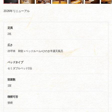
2026年リニューアル
定員
2名
広さ
23平米 和室＋ベッドルーム+ひのき半露天風呂
ベッドタイプ
セミダブルベッド2台
部屋数
1室
喫煙可否
禁煙