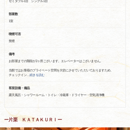
セミダブル1台 シングル1台
部屋数
1室
喫煙可否
禁煙
備考
お部屋までの階段が2ヶ所ございます。エレベーターはございません。
当館ではお客様のプライベート空間を大切にさせていただいておりますため、
チェックイン
…
続きを読む
客室設備・備品
露天風呂・シャワールーム・トイレ・冷蔵庫・ドライヤー・空気清浄機
ー片栗 ＫＡＴＡＫＵＲＩー