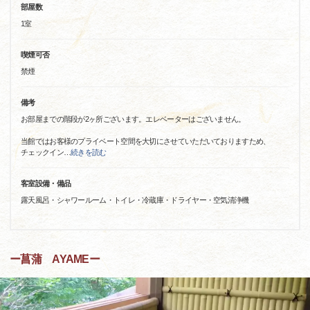
部屋数
1室
喫煙可否
禁煙
備考
お部屋までの階段が2ヶ所ございます。エレベーターはございません。
当館ではお客様のプライベート空間を大切にさせていただいておりますため、
チェックイン
…
続きを読む
客室設備・備品
露天風呂・シャワールーム・トイレ・冷蔵庫・ドライヤー・空気清浄機
ー菖蒲 AYAMEー