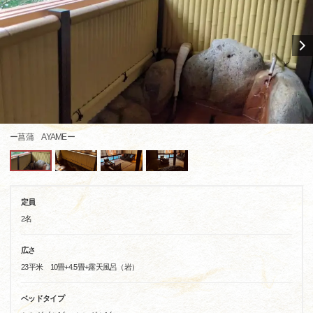
ー菖蒲 AYAMEー
定員
2名
広さ
23平米 10畳+4.5畳+露天風呂（岩）
ベッドタイプ