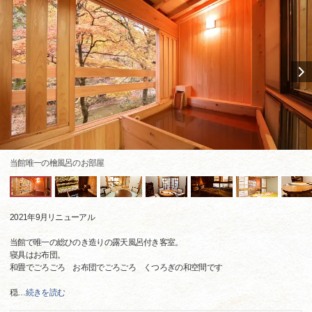
当館唯一の檜風呂のお部屋
2021年9月リニューアル
当館で唯一の総ひのき造りの露天風呂付き客室。
寝具はお布団。
和畳でごろごろ お布団でごろごろ くつろぎの和空間です
穏
…
続きを読む