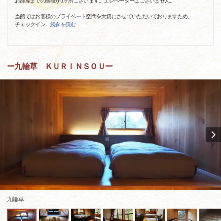
お部屋までの階段が1ヶ所ございます。エレベーターはございません。
当館ではお客様のプライベート空間を大切にさせていただいておりますため、
チェックイン
…
続きを読む
ー九輪草 ＫＵＲＩＮＳＯＵー
九輪草