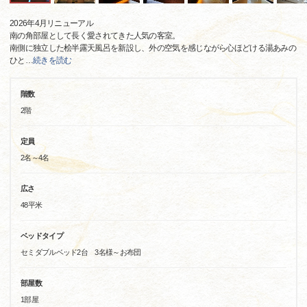
2026年4月リニューアル
南の角部屋として長く愛されてきた人気の客室。
南側に独立した桧半露天風呂を新設し、外の空気を感じながら心ほどける湯あみの
ひと
…
続きを読む
階数
2階
定員
2名～4名
広さ
48平米
ベッドタイプ
セミダブルベッド2台 3名様～お布団
部屋数
1部屋