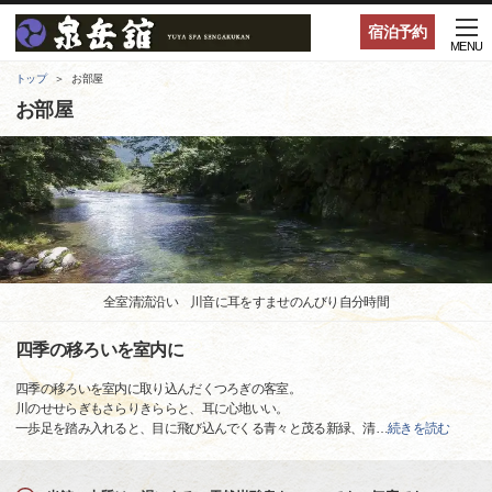
宿泊予約
MENU
トップ
お部屋
お部屋
全室清流沿い 川音に耳をすませのんびり自分時間
四季の移ろいを室内に
四季の移ろいを室内に取り込んだくつろぎの客室。
川のせせらぎもさらりきららと、耳に心地いい。
一歩足を踏み入れると、目に飛び込んでくる青々と茂る新緑、清
…
続きを読む