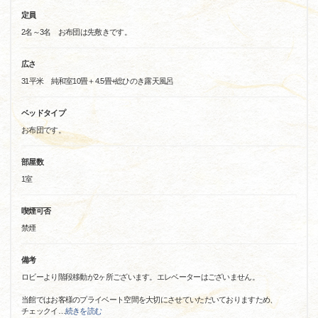
定員
2名～3名 お布団は先敷きです。
広さ
31平米 純和室10畳＋4.5畳+総ひのき露天風呂
ベッドタイプ
お布団です。
部屋数
1室
喫煙可否
禁煙
備考
ロビーより階段移動が2ヶ所ございます。エレベーターはございません。
当館ではお客様のプライベート空間を大切にさせていただいておりますため、
チェックイ
…
続きを読む