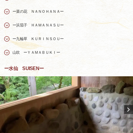
ー菜の花 ＮＡＮＯＨＡＮＡー
ー浜茄子 ＨＡＭＡＮＡＳＵー
ー九輪草 ＫＵＲＩＮＳＯＵー
山吹 ーＹＡＭＡＢＵＫＩー
ー水仙 SUISENー