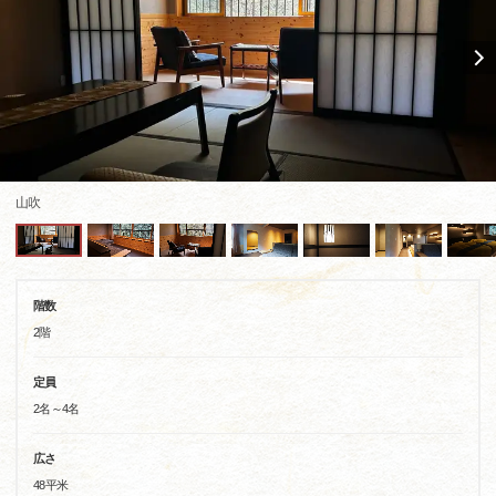
山吹
階数
2階
定員
2名～4名
広さ
48平米