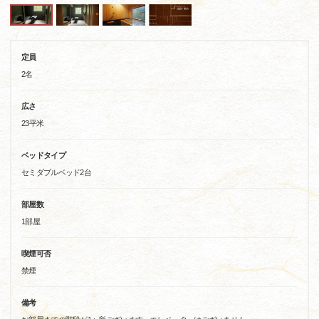
定員
2名
広さ
23平米
ベッドタイプ
セミダブルベッド2台
部屋数
1部屋
喫煙可否
禁煙
備考