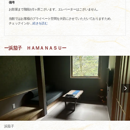
備考
お部屋まで階段が2ヶ所ございます。エレベーターはございません。
当館ではお客様のプライベート空間を大切にさせていただいておりますため、
チェックインか
…
続きを読む
ー浜茄子 ＨＡＭＡＮＡＳＵー
浜茄子