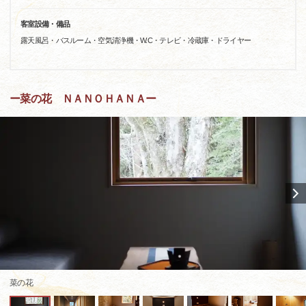
客室設備・備品
露天風呂・バスルーム・空気清浄機・W.C・テレビ・冷蔵庫・ドライヤー
ー菜の花 ＮＡＮＯＨＡＮＡー
菜の花