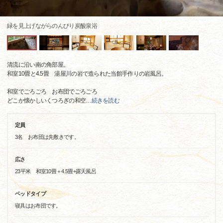
緑を見上げながらのんびり炭酸泉浴
清流に沿い南の角部屋。
和室10畳と4.5畳 湯屋川の岩で造られた当館手作りの岩風呂。
和室でごろごろ お布団でごろごろ
どこか懐かしいくつろぎの和空
…
続きを読む
定員
3名 お布団は先敷きです。
広さ
23平米 和室10畳＋4.5畳+露天風呂
ベッドタイプ
寝具はお布団です。