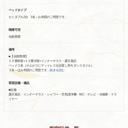
ベッドタイプ
セミダブル2台 3名～お布団のご用意です。
喫煙可否
全館禁煙
備考
■【全館禁煙】
１０畳和室+１４畳洋室+インナーテラス・露天風呂
ベッド２名（小上がりにマットレスを設置し和モダンスタイル）
３名～はお布団のご用意です
…
続きを読む
客室設備・備品
■設備
露天風呂・インナーテラス・シャワー・空気清浄機・W.C・テレビ・冷蔵庫・ドラ
イヤー