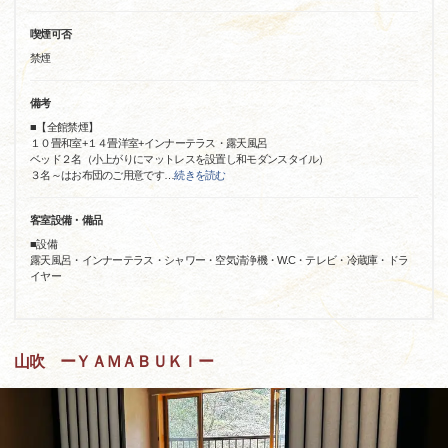
喫煙可否
禁煙
備考
■【全館禁煙】
１０畳和室+１４畳洋室+インナーテラス・露天風呂
ベッド２名（小上がりにマットレスを設置し和モダンスタイル）
３名～はお布団のご用意です
…
続きを読む
客室設備・備品
■設備
露天風呂・インナーテラス・シャワー・空気清浄機・W.C・テレビ・冷蔵庫・ドラ
イヤー
山吹 ーＹＡＭＡＢＵＫＩー