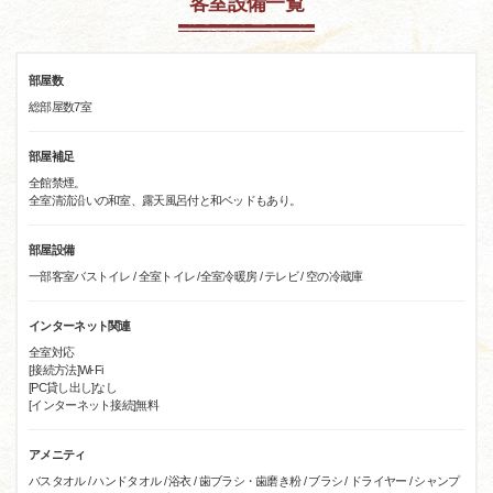
客室設備一覧
部屋数
総部屋数7室
部屋補足
全館禁煙。
全室清流沿いの和室、露天風呂付と和ベッドもあり。
部屋設備
一部客室バストイレ / 全室トイレ /全室冷暖房 / テレビ / 空の冷蔵庫
インターネット関連
全室対応
[接続方法]Wi-Fi
[PC貸し出し]なし
[インターネット接続]無料
アメニティ
バスタオル / ハンドタオル / 浴衣 / 歯ブラシ・歯磨き粉 / ブラシ / ドライヤー / シャンプ