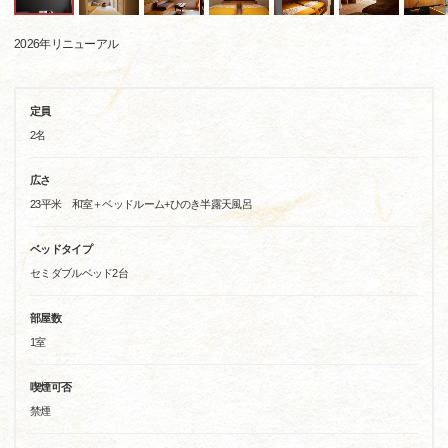
2026年リニューアル
定員
2名
広さ
23平米 和室＋ベッドルーム+ひのき半露天風呂
ベッドタイプ
セミダブルベッド2台
部屋数
1室
喫煙可否
禁煙