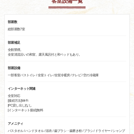
客室設備一覧
部屋数
総部屋数7室
部屋補足
全館禁煙。
全室清流沿いの和室、露天風呂付と和ベッドもあり。
部屋設備
一部客室バストイレ / 全室トイレ /全室冷暖房 / テレビ / 空の冷蔵庫
インターネット関連
全室対応
[接続方法]Wi-Fi
[PC貸し出し]なし
[インターネット接続]無料
アメニティ
バスタオル / ハンドタオル / 浴衣 / 歯ブラシ・歯磨き粉 / ブラシ / ドライヤー / シャンプ