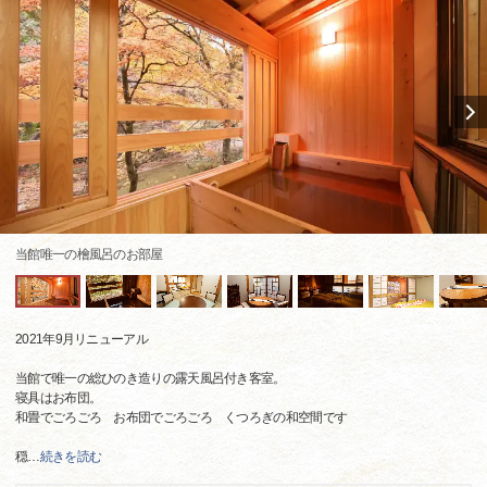
当館唯一の檜風呂のお部屋
2021年9月リニューアル
当館で唯一の総ひのき造りの露天風呂付き客室。
寝具はお布団。
和畳でごろごろ お布団でごろごろ くつろぎの和空間です
穏
…
続きを読む