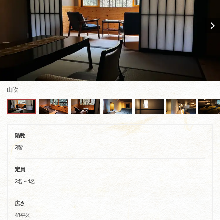
山吹
階数
2階
定員
2名～4名
広さ
48平米