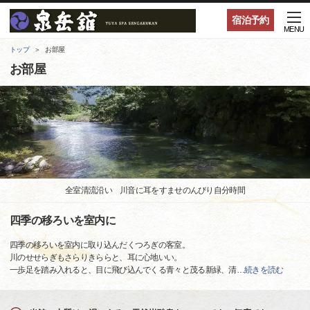
宿泊予約
MENU
トップ
お部屋
お部屋
全室清流沿い 川音に耳をすませのんびり自分時間
四季の移ろいを室内に
四季の移ろいを室内に取り込んだくつろぎの客室。
川のせせらぎもさらりきららと、耳に心地いい。
一歩足を踏み入れると、目に飛び込んでくる青々と茂る新緑、清
…
続きを読む