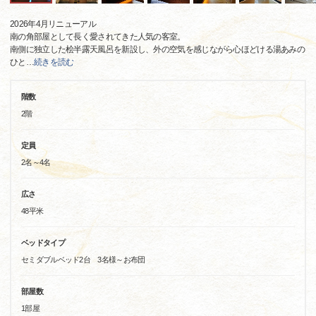
2026年4月リニューアル
南の角部屋として長く愛されてきた人気の客室。
南側に独立した桧半露天風呂を新設し、外の空気を感じながら心ほどける湯あみの
ひと
…
続きを読む
階数
2階
定員
2名～4名
広さ
48平米
ベッドタイプ
セミダブルベッド2台 3名様～お布団
部屋数
1部屋