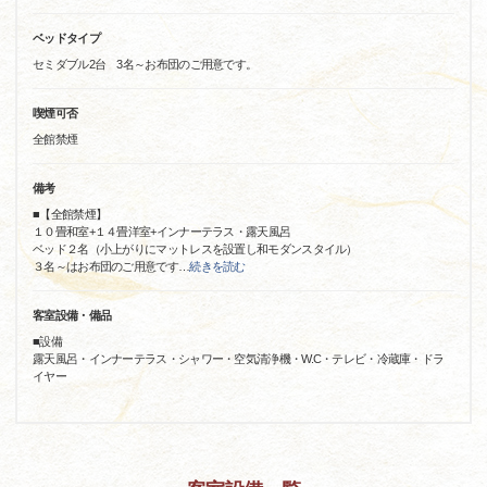
ベッドタイプ
セミダブル2台 3名～お布団のご用意です。
喫煙可否
全館禁煙
備考
■【全館禁煙】
１０畳和室+１４畳洋室+インナーテラス・露天風呂
ベッド２名（小上がりにマットレスを設置し和モダンスタイル）
３名～はお布団のご用意です
…
続きを読む
客室設備・備品
■設備
露天風呂・インナーテラス・シャワー・空気清浄機・W.C・テレビ・冷蔵庫・ドラ
イヤー