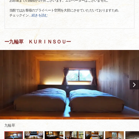
お部屋までの階段が1ヶ所ございます。エレベーターはございません。
当館ではお客様のプライベート空間を大切にさせていただいておりますため、
チェックイン
…
続きを読む
ー九輪草 ＫＵＲＩＮＳＯＵー
九輪草