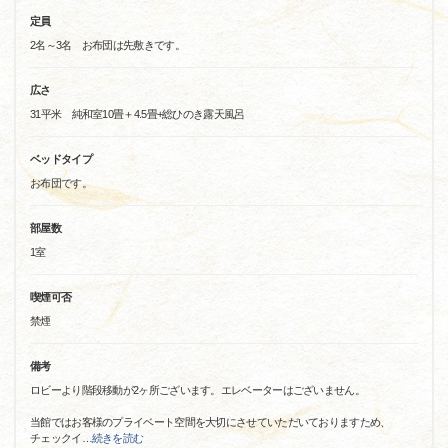
定員
2名～3名 お布団は先敷きです。
広さ
31平米 純和室10畳＋4.5畳+総ひのき露天風呂
ベッドタイプ
お布団です。
部屋数
1室
喫煙可否
禁煙
備考
ロビーより階段移動が2ヶ所ございます。エレベーターはございません。
当館ではお客様のプライベート空間を大切にさせていただいておりますため、
チェックイ
…
続きを読む