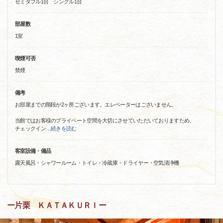
セミダブル1台 シングル1台
部屋数
1室
喫煙可否
禁煙
備考
お部屋までの階段が2ヶ所ございます。エレベーターはございません。
当館ではお客様のプライベート空間を大切にさせていただいておりますため、
チェックイン
…
続きを読む
客室設備・備品
露天風呂・シャワールーム・トイレ・冷蔵庫・ドライヤー・空気清浄機
ー片栗 ＫＡＴＡＫＵＲＩー