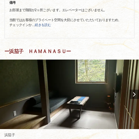
備考
お部屋まで階段が2ヶ所ございます。エレベーターはございません。
当館ではお客様のプライベート空間を大切にさせていただいておりますため、
チェックインか
…
続きを読む
ー浜茄子 ＨＡＭＡＮＡＳＵー
浜茄子