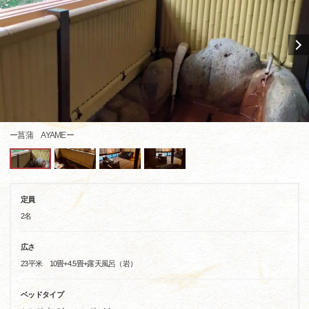
ー菖蒲 AYAMEー
定員
2名
広さ
23平米 10畳+4.5畳+露天風呂（岩）
ベッドタイプ