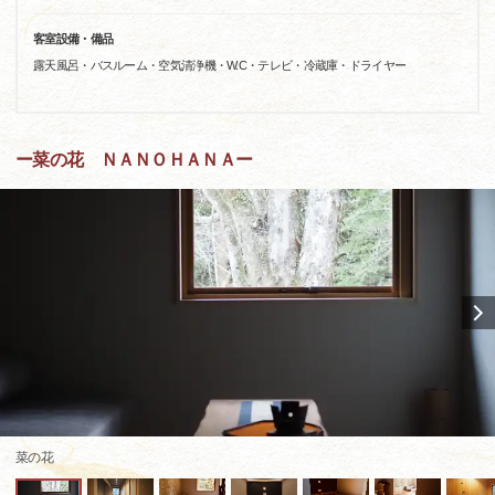
客室設備・備品
露天風呂・バスルーム・空気清浄機・W.C・テレビ・冷蔵庫・ドライヤー
ー菜の花 ＮＡＮＯＨＡＮＡー
菜の花