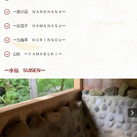
ー菜の花 ＮＡＮＯＨＡＮＡー
ー浜茄子 ＨＡＭＡＮＡＳＵー
ー九輪草 ＫＵＲＩＮＳＯＵー
山吹 ーＹＡＭＡＢＵＫＩー
ー水仙 SUISENー