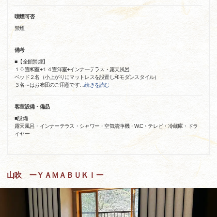
喫煙可否
禁煙
備考
■【全館禁煙】
１０畳和室+１４畳洋室+インナーテラス・露天風呂
ベッド２名（小上がりにマットレスを設置し和モダンスタイル）
３名～はお布団のご用意です
…
続きを読む
客室設備・備品
■設備
露天風呂・インナーテラス・シャワー・空気清浄機・W.C・テレビ・冷蔵庫・ドラ
イヤー
山吹 ーＹＡＭＡＢＵＫＩー