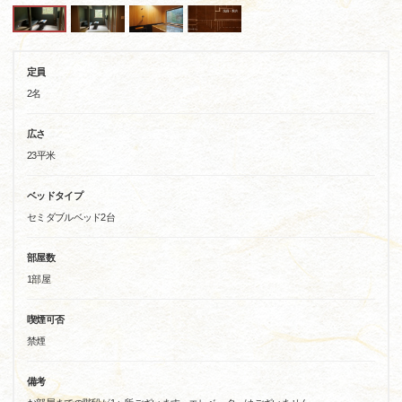
定員
2名
広さ
23平米
ベッドタイプ
セミダブルベッド2台
部屋数
1部屋
喫煙可否
禁煙
備考