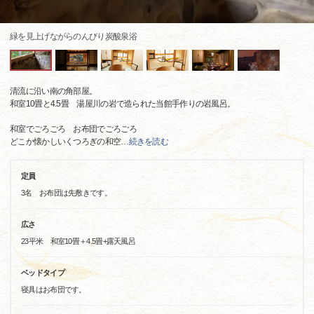
緑を見上げながらのんびり炭酸泉浴
清流に沿い南の角部屋。
和室10畳と4.5畳 湯屋川の岩で造られた当館手作りの岩風呂。
和室でごろごろ お布団でごろごろ
どこか懐かしいくつろぎの和空
…
続きを読む
定員
3名 お布団は先敷きです。
広さ
23平米 和室10畳＋4.5畳+露天風呂
ベッドタイプ
寝具はお布団です。