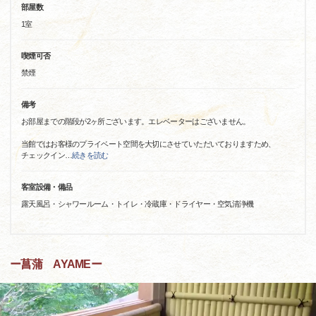
部屋数
1室
喫煙可否
禁煙
備考
お部屋までの階段が2ヶ所ございます。エレベーターはございません。
当館ではお客様のプライベート空間を大切にさせていただいておりますため、
チェックイン
…
続きを読む
客室設備・備品
露天風呂・シャワールーム・トイレ・冷蔵庫・ドライヤー・空気清浄機
ー菖蒲 AYAMEー