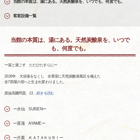
当館の本質は、湯にある。天然炭酸泉を、いつでも、何度でも。
客室設備一覧
当館の本質は、湯にある。天然炭酸泉を、いつで
も、何度でも。
ー湯と過ごす ただひたすらにー
2026年 大浴場をなくし 全客室に天然炭酸泉風呂を備えた
全7部屋の宿へと生まれ変わりました。
原油高騰問題、13
…
続きを読む
ー水仙 SUISENー
ー菖蒲 AYAMEー
ー片栗 ＫＡＴＡＫＵＲＩー